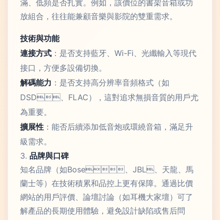
滿、低頻是否扎實。例如，該價位的書架音箱或功
放組合，往往能兼顧音樂與影院的雙重需求。
技術與功能
連接方式
：是否支持藍牙、Wi-Fi、光纖輸入等現代
接口，方便多設備切換。
解碼能力
：是否支持高分辨率音頻格式（如
DSD、FLAC），這對追求無損音質的用戶尤
為重要。
擴展性
：能否后續添加低音炮或環繞音箱，滿足升
級需求。
3.
品牌與口碑
知名品牌（如Bose、JBL、天龍、馬
蘭士等）在技術積累和品控上更有保障。通過比價
網站的用戶評價、論壇討論（如耳機大家壇）可了
解產品的長期使用體驗，避免設計缺陷或售后問