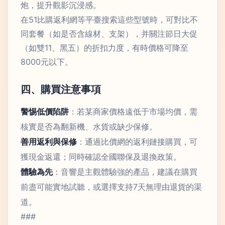
炮，提升觀影沉浸感。
在51比購返利網等平臺搜索這些型號時，可對比不
同套餐（如是否含線材、支架），并關注節日大促
（如雙11、黑五）的折扣力度，有時價格可降至
8000元以下。
四、購買注意事項
警惕低價陷阱
：若某商家價格遠低于市場均價，需
核實是否為翻新機、水貨或缺少保修。
善用返利與保修
：通過比價網的返利鏈接購買，可
獲現金返還；同時確認全國聯保及退換政策。
體驗為先
：音響是主觀體驗強的產品，建議在購買
前盡可能實地試聽，或選擇支持7天無理由退貨的渠
道。
###