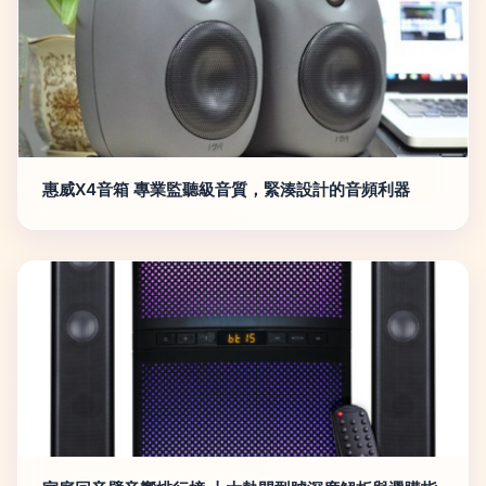
惠威X4音箱 專業監聽級音質，緊湊設計的音頻利器