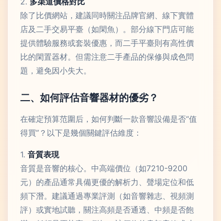
2.
多渠道價格對比
除了比價網站，建議同時關注品牌官網、線下實體
店及二手交易平臺（如閑魚）。部分線下門店可能
提供體驗服務或套裝優惠，而二手平臺則有高性價
比的閑置器材。但需注意二手產品的保修與成色問
題，避免因小失大。
二、如何評估音響器材的優劣？
在確定預算范圍后，如何判斷一款音響設備是否“值
得買”？以下是幾個關鍵評估維度：
1.
音質表現
音質是音響的核心。中高端價位（如7210-9200
元）的產品通常具備更優的解析力、聲場定位和低
頻下潛。建議通過專業評測（如音響雜志、視頻測
評）或實地試聽，關注高頻是否通透、中頻是否飽