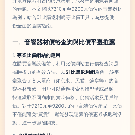
并最終做出明智的購買決策，成為許多消費者面臨
的難題。本文將以7210元至9200元價位的音響器材
為例，結合51比購返利網等比價工具，為您提供一
份全面的選購指南。
一、音響器材價格查詢與比價平臺推薦
1.
專業比價網站的應用
在購買音響設備前，利用比價網站進行價格查詢是
省時省力的有效方法。以
51比購返利網
為例，該平
臺聚合了各大電商（如京東、天貓、蘇寧等）的音
響器材報價，用戶可以通過搜索具體型號或品類，
快速獲取不同商家的實時價格、促銷活動及用戶評
價。對于7210元至9200元的中高端價位產品，比價
不僅能避免“買貴”，還能發現隱藏的優惠券或返利活
動，進一步節省開支。