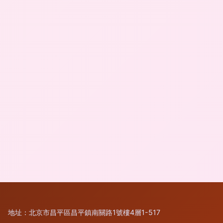
地址：北京市昌平區昌平鎮南關路1號樓4層1-517