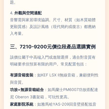
題。
4.
外觀與空間適配
音響需與家居環境協調。尺寸、材質（如木質箱體
更顯質感）及設計風格（現代簡約或復古）都應納
入考量。
三、7210-9200元價位段產品選購實例
該價位屬于中高端入門或進階選擇，適合對音質有
明確要求但預算有限的用戶。常見配置包括：
有源音箱套裝
：如KEF LSX II無線音箱，兼顧便利性
與音質。
功放+無源音箱組合
：如馬蘭士PM6007功放搭配達
尼 Oberon 3書架箱，可玩性更高。
家庭影院系統
：如雅馬哈YAS-209回音壁搭配低音