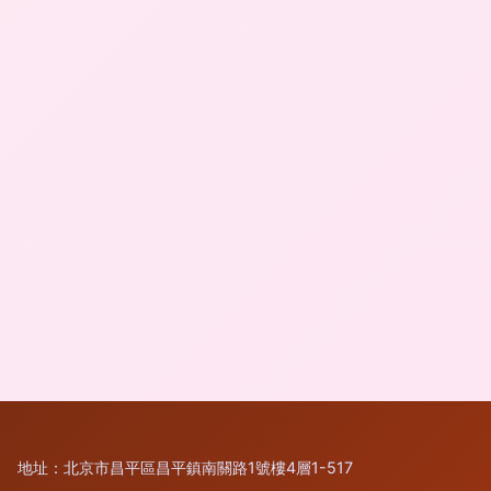
地址：北京市昌平區昌平鎮南關路1號樓4層1-517