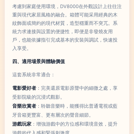
考慮到家庭使用環境，DV8000在外觀設計上往往注
重與現代家居風格的融合。箱體可能采用經典的木
紋飾面或簡約的現代材質，造型穩重而不突兀。系
統力求連接與設置的便捷性，即便是非發燒友用
戶，也能依據指引完成基本的安裝與調試，快速投
入享受。
四、適用場景與體驗價值
這套系統非常適合：
電影愛好者
：完美還原電影原聲中的細微之處，享
受影院級的沉浸式觀影。
音樂欣賞者
：聆聽音樂時，能獲得比普通電視或藍
牙音箱更豐富、更有層次的聲音細節。
游戲玩家
：增強游戲中的方位感和環境音效，提升
游戲的代入感和緊張刺激度。