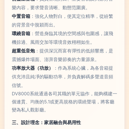
樂內容，要求聲音清晰、動態范圍廣。
中置音箱
：強化人物對白，使其定位精準，從紛繁
的背景音中脫穎而出。
環繞音箱
：營造身臨其境的空間感與包圍感，讓飛
機掠過、風雨交加等環境音效栩栩如生。
超重低音炮
：提供深沉而富有彈性的低頻響應，是
震撼爆炸場面、澎湃音樂節奏的力量源泉。
功率放大器（功放）
：作為系統心臟，為各音箱提
供充沛且純凈的驅動功率，并負責解碼多聲道音頻
信號。
DV8000系統通過各司其職的單元協作，能夠構建一
個連貫、均衡的5.1或更高規格的環繞聲場，將客廳
變為私人觀影廳。
三、設計理念：家居融合與易用性