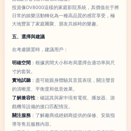
投資像DV8000這樣的家庭影院系統，其價值在于將
日常的娛樂活動轉化為一種高品質的感官享受，極
大地豐富了家庭團聚、朋友共娛時的樂趣。
五、選擇與建議
在考慮購置時，建議用戶：
明確空間
：根據房間大小和布局選擇合適功率與尺
寸的套裝。
實地試聽
：盡可能親身體驗其音質表現，關注聲音
的清晰度、平衡度和低音效果。
了解兼容性
：確認其與家中現有電視、播放器、游
戲機等設備的接口匹配情況。
關注服務
：了解廠商或經銷商提供的保修、安裝指
導等售后服務內容。