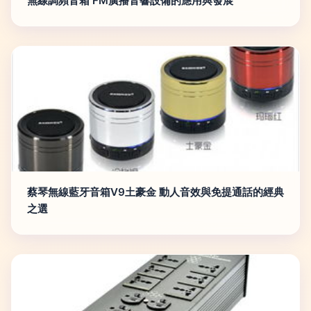
無線調頻音箱 FM廣播音響設備的應用與發展
蔡琴無線藍牙音箱V9土豪金 動人音效與免提通話的經典
之選