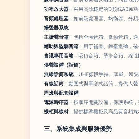
功率放大器
：采用高效穩定的D類或AB類
音頻處理器
：如前級處理器、均衡器、分頻
揚聲器系統
主擴聲音箱
：包括全頻音箱、低頻音箱，適
輔助與監聽音箱
：用于補聲、舞臺返聽，確
會議專用音箱
：吸頂音箱、壁掛音箱、線性
傳聲設備（話筒）
無線話筒系統
：UHF頻段手持、頭戴、領
有線話筒
：動圈式與電容式話筒，提供人聲
周邊與配套設備
電源時序器
：按順序開關設備，保護系統，
機柜與線材
：提供標準機柜及高品質音頻線
三、系統集成與服務優勢