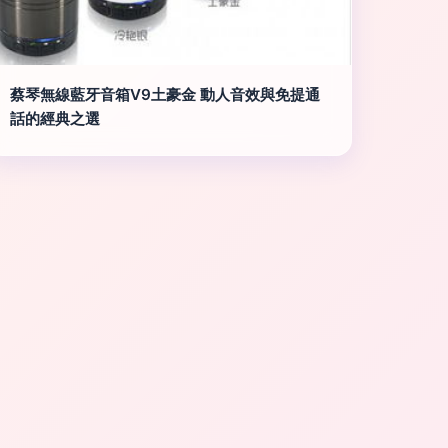
蔡琴無線藍牙音箱V9土豪金 動人音效與免提通
話的經典之選