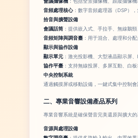
會議攝像機
：包括全景攝像機、跟蹤攝像機
音頻處理核心
：數字音頻處理器（DSP）
拾音與擴聲設備
會議話筒
：提供嵌入式、手拉手、無線鵝頸
音頻矩陣與調音臺
：用于混合、處理和分配
顯示與協作設備
顯示單元
：激光投影機、大型液晶顯示屏、
協作平臺
：支持無線投屏、多屏互動、白板
中央控制系統
通過觸摸屏或移動設備，一鍵式集中控制會
二、專業音響設備產品系列
專業音響系統是確保聲音完美還原與擴大的
音源與處理設備
數字調音臺
：提供多路輸入輸出，內置效果