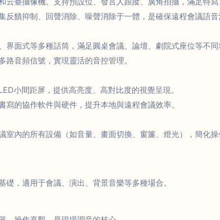
和云臺攝像機。支持預設位、發言人跟蹤、廣角拍攝，滿足特寫
，集反饋抑制、回聲消除、噪聲消除于一體，是確保遠程會議語音
、界面式等多種話筒，滿足圓桌會議、論壇、劇院式座位等不同
多路音頻信號，實現靈活的音控管理。
LED小間距屏，提供高亮度、高對比度的視覺呈現。
書寫的協作軟件與硬件，提升本地與遠程會議效率。
議室內的所有設備（如音量、畫面切換、窗簾、燈光），簡化操
基礎，適用于會議、演出、背景音樂等多種場合。
器，操作直觀，是現場調音的核心。