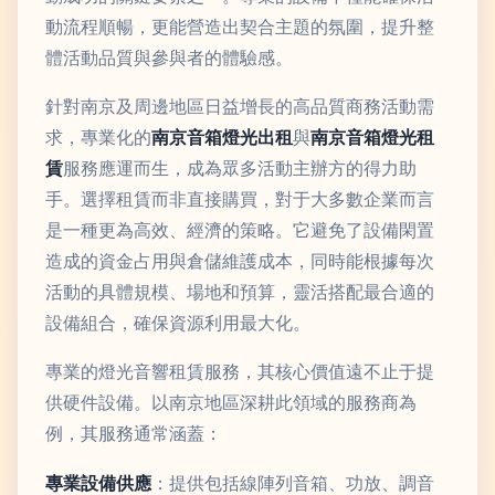
動流程順暢，更能營造出契合主題的氛圍，提升整
體活動品質與參與者的體驗感。
針對南京及周邊地區日益增長的高品質商務活動需
求，專業化的
南京音箱燈光出租
與
南京音箱燈光租
賃
服務應運而生，成為眾多活動主辦方的得力助
手。選擇租賃而非直接購買，對于大多數企業而言
是一種更為高效、經濟的策略。它避免了設備閑置
造成的資金占用與倉儲維護成本，同時能根據每次
活動的具體規模、場地和預算，靈活搭配最合適的
設備組合，確保資源利用最大化。
專業的燈光音響租賃服務，其核心價值遠不止于提
供硬件設備。以南京地區深耕此領域的服務商為
例，其服務通常涵蓋：
專業設備供應
：提供包括線陣列音箱、功放、調音