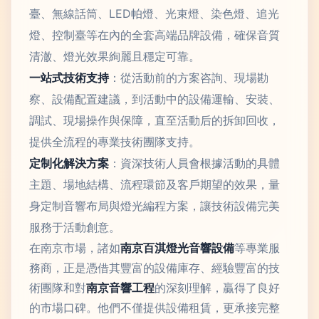
臺、無線話筒、LED帕燈、光束燈、染色燈、追光
燈、控制臺等在內的全套高端品牌設備，確保音質
清澈、燈光效果絢麗且穩定可靠。
一站式技術支持
：從活動前的方案咨詢、現場勘
察、設備配置建議，到活動中的設備運輸、安裝、
調試、現場操作與保障，直至活動后的拆卸回收，
提供全流程的專業技術團隊支持。
定制化解決方案
：資深技術人員會根據活動的具體
主題、場地結構、流程環節及客戶期望的效果，量
身定制音響布局與燈光編程方案，讓技術設備完美
服務于活動創意。
在南京市場，諸如
南京百淇燈光音響設備
等專業服
務商，正是憑借其豐富的設備庫存、經驗豐富的技
術團隊和對
南京音響工程
的深刻理解，贏得了良好
的市場口碑。他們不僅提供設備租賃，更承接完整