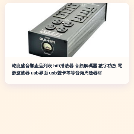
乾龍盛音響產品列表 hifi播放器 音頻解碼器 數字功放 電
源濾波器 usb界面 usb聲卡等等音頻周邊器材