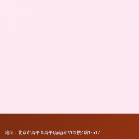
地址：北京市昌平區昌平鎮南關路1號樓4層1-517