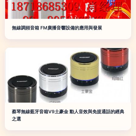
無線調頻音箱 FM廣播音響設備的應用與發展
蔡琴無線藍牙音箱V9土豪金 動人音效與免提通話的經典
之選