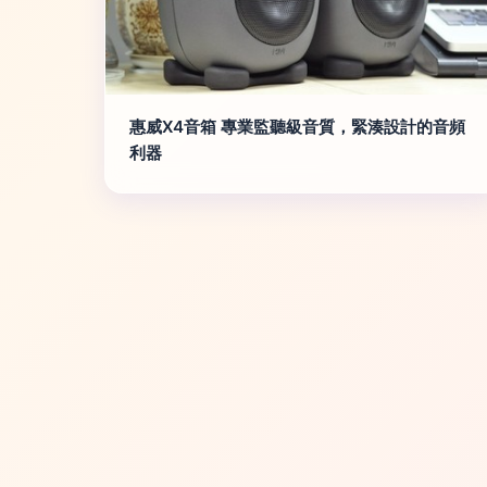
惠威X4音箱 專業監聽級音質，緊湊設計的音頻
利器