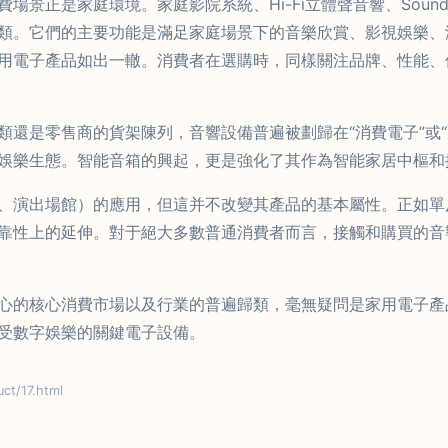
場景正是家庭環境。家庭影院系統、Hi-Fi立體聲音響、Soun
類。它們的主要功能是滿足家庭場景下的音樂欣賞、影視娛樂、
用電子產品如出一轍。消費者在選購時，同樣關注品牌、性能、
類還是零售商的貨架陳列，音響設備普遍被劃歸在“消費電子”或
娛樂生態。智能音箱的興起，更是強化了其作為智能家居中樞和
、演出場館）的應用，但這并不改變其產品的基本屬性。正如單
靠性上的延伸。對于絕大多數普通消費者而言，接觸和購買的音
心的核心消費市場以及行業的普遍歸類，毫無疑問是家用電子產
受數字娛樂的關鍵電子設備。
t/17.html