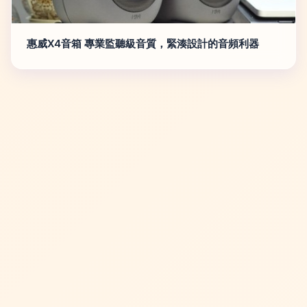
惠威X4音箱 專業監聽級音質，緊湊設計的音頻利器