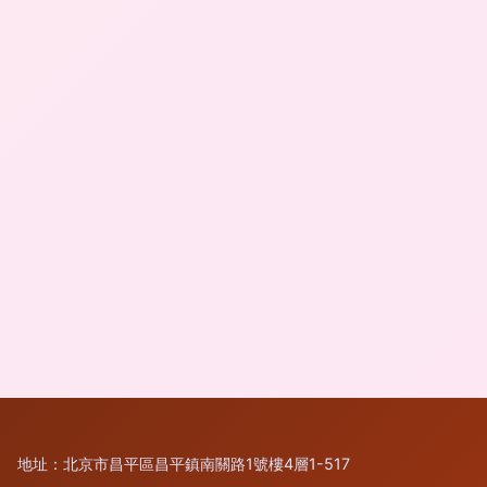
地址：北京市昌平區昌平鎮南關路1號樓4層1-517